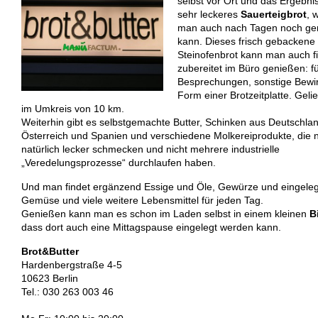
selbst vor Ort und das Ergebnis 
sehr leckeres
Sauerteigbrot
, 
man auch nach Tagen noch ge
kann. Dieses frisch gebackene
Steinofenbrot kann man auch fix
zubereitet im Büro genießen: f
Besprechungen, sonstige Bewir
Form einer Brotzeitplatte. Gelie
im Umkreis von 10 km.
Weiterhin gibt es selbstgemachte Butter, Schinken aus Deutschlan
Österreich und Spanien und verschiedene Molkereiprodukte, die 
natürlich lecker schmecken und nicht mehrere industrielle
„Veredelungsprozesse“ durchlaufen haben.
Und man findet ergänzend Essige und Öle, Gewürze und eingele
Gemüse und viele weitere Lebensmittel für jeden Tag.
Genießen kann man es schon im Laden selbst in einem kleinen
B
dass dort auch eine Mittagspause eingelegt werden kann.
Brot&Butter
Hardenbergstraße 4-5
10623 Berlin
Tel.: 030 263 003 46