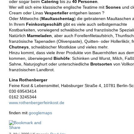
oder sogar beim
Catering
bis zu
40
Personen
.
Wer will sich eine klassische englische Teatime mit
Scones
und cl
Cream oder Linas
Vesperteller
entgehen lassen ?
Oder Mittwochs (
Maultaschentag
) die gebratenen Maultaschen a
In Ihrem
Feinkostgeschäft
gibt es viele auch selbstgemachte
Kostbarkeiten, vorwiegend schwäbische und französische Speziali
Natürlich
Marmeladen
, aber auch Forellenfiletaufstrich, Thunfisc
französische Tapenaden (Olivenpaste), Quitten- oder Hollerlikör, f
Chutneys
, schwäbischer Mostkäse und vieles mehr.
Hinzu kommt, dass viele ihrer Produkte von Bauernhöfen aus d
kommen, überwiegend
Biohöfe
: Schinken und Wurst, Milch, Faßb
Sahne, Naturjoghurt oder unterschiedliche
Brotsorten
von Vollko
französischen Landbrot.
Lina
Rothenberger
Feine Kost & Lebensmittel, Habsburger Straße 4, 10781 Berlin-S
030 69543414
0162 3245344
www.rothenbergerfeinkost.de
finden mit
googlemaps