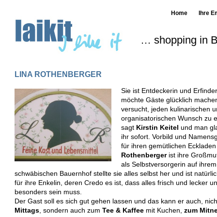
Home
Ihre E
… shopping in B
LINA ROTHENBERGER
Sie ist Entdeckerin und Erfinder
möchte Gäste glücklich mache
versucht, jeden kulinarischen 
organisatorischen Wunsch zu er
sagt
Kirstin
Keitel
und man gla
ihr sofort. Vorbild und Namens
für ihren gemütlichen Ecklade
Rothenberger
ist
ihre
Großmut
als Selbstversorgerin auf ihre
schwäbischen Bauernhof stellte sie alles selbst her und ist natürlic
für ihre Enkelin, deren Credo es ist, dass alles frisch und lecker u
besonders sein muss.
Der Gast soll es sich gut gehen lassen und das kann er auch, nich
Mittags
, sondern auch zum
Tee & Kaffee
mit Kuchen,
zum
Mitn