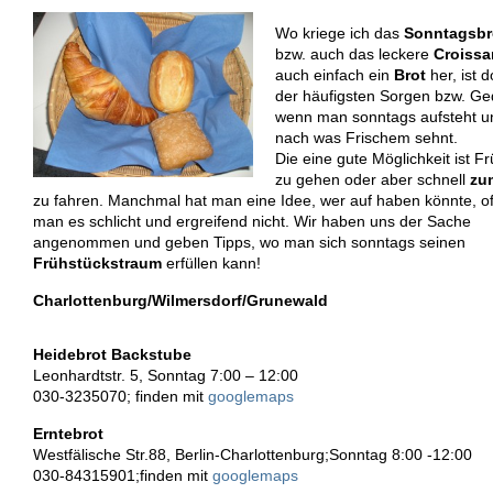
Wo kriege ich das
Sonntagsbr
bzw. auch das leckere
Croissa
auch einfach ein
Brot
her, ist 
der häufigsten Sorgen bzw. G
wenn man sonntags aufsteht u
nach was Frischem sehnt.
Die eine gute Möglichkeit ist F
zu gehen oder aber schnell
zum
zu fahren. Manchmal hat man eine Idee, wer auf haben könnte, of
man es schlicht und ergreifend nicht. Wir haben uns der Sache
angenommen und geben Tipps, wo man sich sonntags seinen
Frühstückstraum
erfüllen kann!
Charlottenburg/Wilmersdorf/Grunewald
Heidebrot Backstube
Leonhardtstr. 5, Sonntag 7:00 – 12:00
030-3235070; finden mit
googlemaps
Erntebrot
Westfälische Str.88, Berlin-Charlottenburg;Sonntag 8:00 -12:00
030-84315901;finden mit
googlemaps