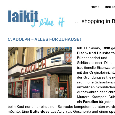
Home
Ihre E
… shopping in B
C. ADOLPH – ALLES FÜR ZUHAUSE!
Inh. D. Savary,
1898
ge
Eisen- und Haushalt
Bühnenbedarf und
Schlüsseldienst. Diese
traditionelle Eisenwar
mit der Originaleinrich
der Gründungszeit, ein
raumhohe Schrankwan
unzähligen Schublade
Aufbewahren der Schr
Muttern, Krampen, Dübe
ein
Paradies
für jeden
beim Kauf nur einer einzelnen Schraube kompetent beraten werd
möchte. Eine
Butterdose
aus Acryl (als Geschenk) und einen
spe