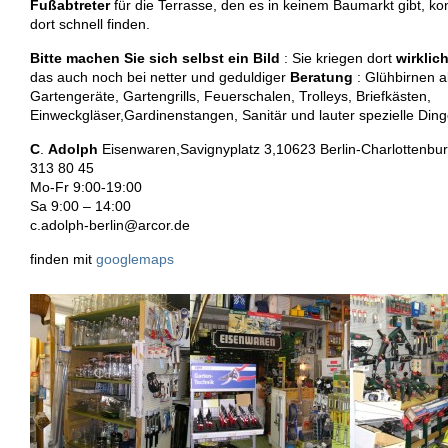
Fußabtreter
für die Terrasse, den es in keinem Baumarkt gibt, ko
dort schnell finden.
Bitte machen Sie sich selbst ein Bild
: Sie kriegen dort
wirklich
das auch noch bei netter und geduldiger
Beratung
: Glühbirnen al
Gartengeräte, Gartengrills, Feuerschalen, Trolleys, Briefkästen,
Einweckgläser,Gardinenstangen, Sanitär und lauter spezielle Ding
C
.
Adolph
Eisenwaren,Savignyplatz 3,10623 Berlin-Charlottenbur
313 80 45
Mo-Fr 9:00-19:00
Sa 9:00 – 14:00
c.adolph-berlin@arcor.de
finden mit
googlemaps